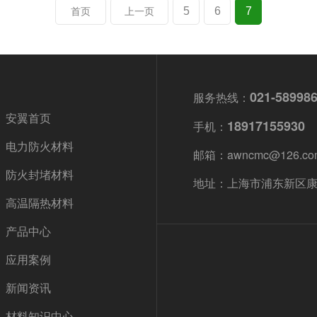
5
6
7
首页
上一页
021-58998
服务热线：
安翼首页
18917155930
手机：
电力防火材料
邮箱：awncmc@126.co
防火封堵材料
地址：上海市浦东新区康杉
高温隔热材料
产品中心
应用案例
新闻资讯
材料知识中心