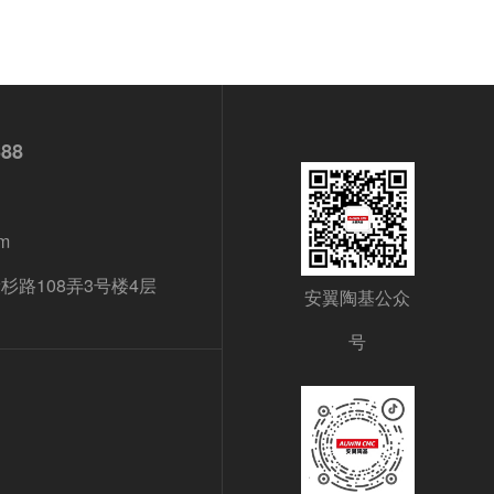
688
m
路108弄3号楼4层
安翼陶基公众
号