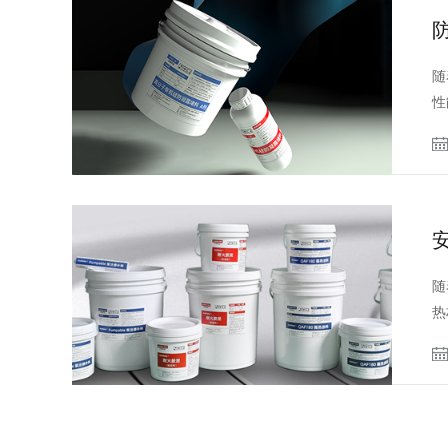
随
性
随
热