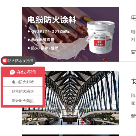
电
料
防火防水发泡胶
在线咨询
电力防火封堵
储能防火隔热
随
窑炉耐火隔热
家