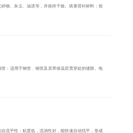
物、‌灰尘、‌油渍等，‌并保持干燥。‌‌填塞背衬材料‌：‌按
铜管‌：‌适用于钢管、‌铜管及其带保温层贯穿处的缝隙。‌‌电
自流平性‌：‌粘度低，‌流淌性好，‌能快速自动找平，‌形成