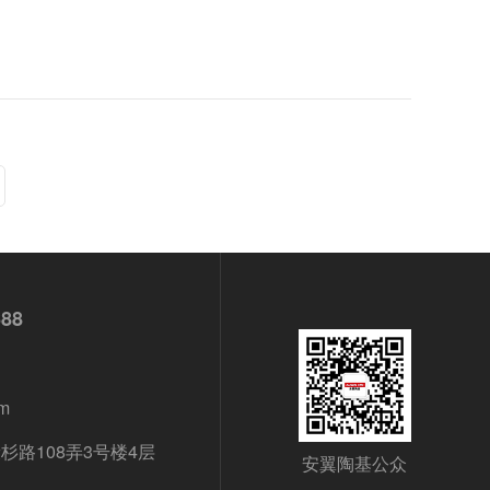
688
m
路108弄3号楼4层
安翼陶基公众