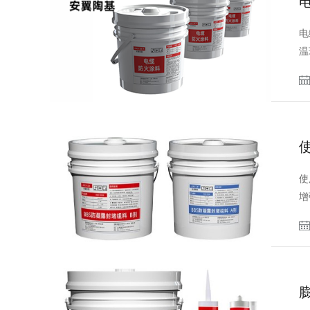
电
温
使
增