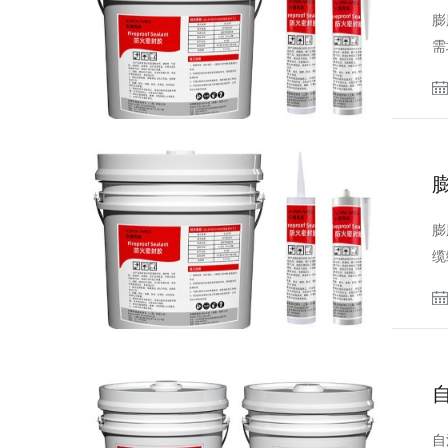
膨
需
‌
缆
‌