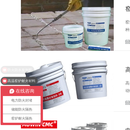
窑
种
高温窑炉耐火材料
高
动
在线咨询
电力防火封堵
储能防火隔热
窑炉耐火隔热