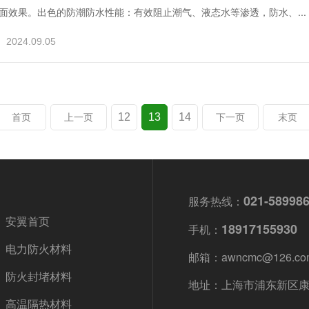
面效果。‌‌出色的防潮防水性能‌：‌有效阻止潮气、‌液态水等渗透，‌防水、‌...
2024.09.05
12
13
14
首页
上一页
下一页
末页
021-58998
服务热线：
安翼首页
18917155930
手机：
电力防火材料
邮箱：awncmc@126.co
防火封堵材料
地址：上海市浦东新区康杉
高温隔热材料