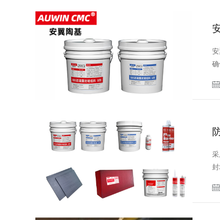
安
确
采
封