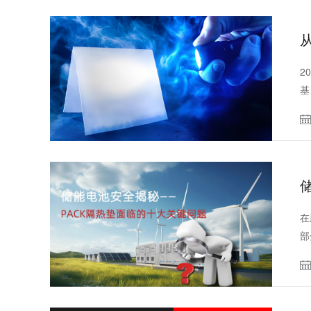
2
基
在
部