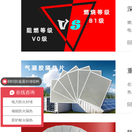
燃
电
BBS防凝露封堵组料
在
热
在线咨询
电力防火封堵
储能防火隔热
窑炉耐火隔热