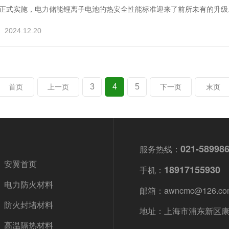
正式实施，电力储能锂离子电池的热安全性能标准迎来了前所未有的升级。
2024.12.20
3
4
5
首页
上一页
下一页
末页
021-58998
服务热线：
安翼首页
18917155930
手机：
电力防火材料
邮箱：awncmc@126.co
防火封堵材料
地址：上海市浦东新区康杉
高温隔热材料