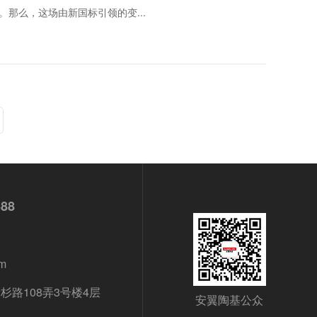
那么，这场由新国标引领的变...
688
m
路108弄3号楼4层
安翼陶基公众