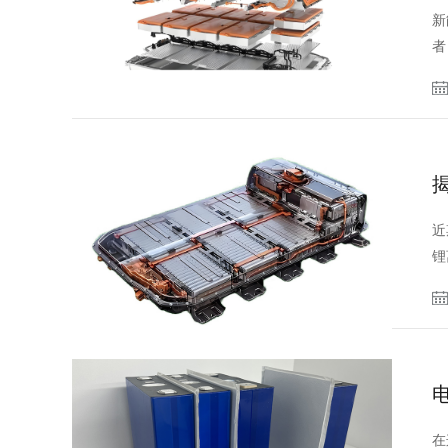
新
者
近
锂
在