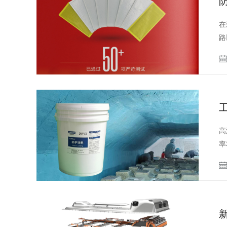
在
路
高
率