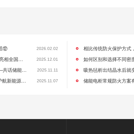
话⑫
相比传统防火保护方式
2026.02.02
“关住”储能安全的火！安翼陶基携“中国方案”亮相全国能源化学大会
如何区别和选择不同密
2025.12.01
安翼陶基受邀出席全国能源化学学术会议——共话储能安全新方案
吸热毡析出结晶水后就
2025.11.11
安翼陶基荣获IATF16949认证，双基地布局护航新能源汽车安全
储能电柜常规防火方案
2025.11.07