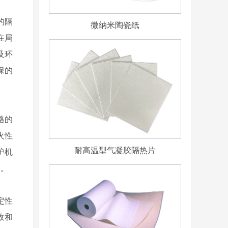
的隔
微纳米陶瓷纸
在局
及环
保的
格的
火性
耐高温型气凝胶隔热片
护机
级。
定性
收和