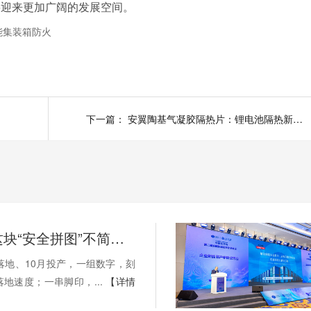
将迎来更加广阔的发展空间。
储能集装箱防火
下一篇：
安翼陶基气凝胶隔热片：锂电池隔热新选择
安翼陶基这块“安全拼图”不简单！ | 溪“新”对话⑫
落地、10月投产，一组数字，刻
地速度；一串脚印，...
【详情