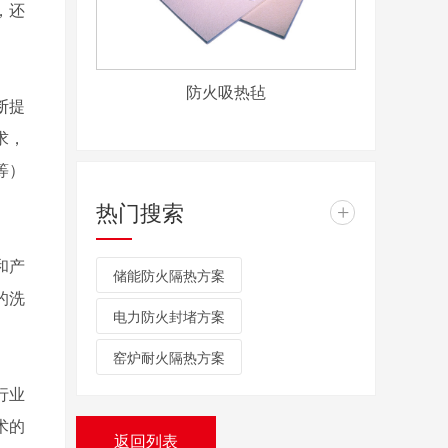
，还
防火吸热毡
断提
求，
等）
热门搜索
+
和产
储能防火隔热方案
的洗
电力防火封堵方案
窑炉耐火隔热方案
行业
术的
返回列表