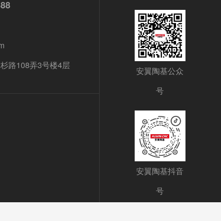
688
m
路108弄3号楼4层
安翼陶基公众
号
安翼陶基抖音
号