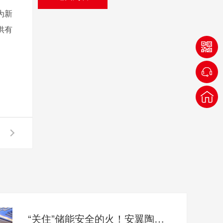
为新
供有
“关住”储能安全的火！安翼陶基携“中国方案”亮相全国能源化学大会