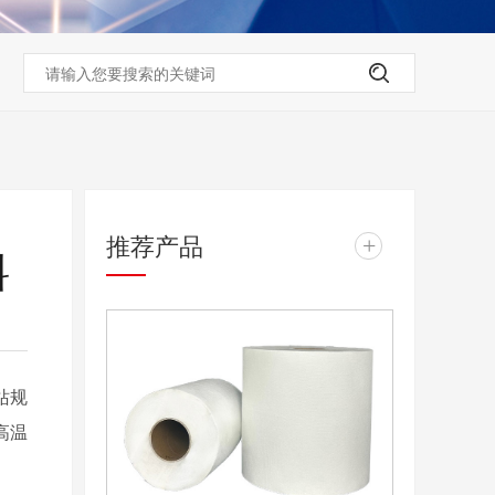
推荐产品
+
料
站规
高温