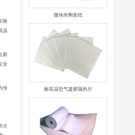
微纳米陶瓷纸
实验
高温
在新
安全
为传
耐高温型气凝胶隔热片
防火