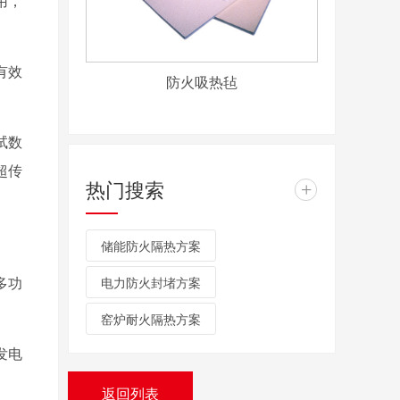
用，
有效
防火吸热毡
试数
超传
热门搜索
+
储能防火隔热方案
多功
电力防火封堵方案
窑炉耐火隔热方案
发电
返回列表