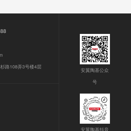
688
m
路108弄3号楼4层
安翼陶基公众
号
安翼陶基抖音