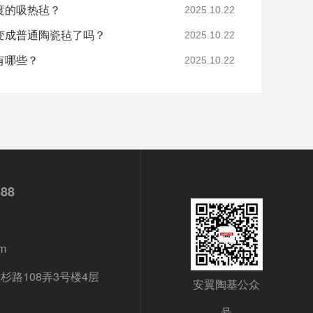
度的吸热毡？
2025.10.22
变成普通陶瓷毡了吗？
2025.10.22
有哪些？
2025.10.22
688
m
路108弄3号楼4层
安翼陶基公众
号