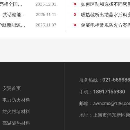
“关住”储能安全的火！安翼陶基携“中国方案”亮相全国能源化学大会
如何区别和选择不同密
2025.12.01
安翼陶基受邀出席全国能源化学学术会议——共话储能安全新方案
吸热毡析出结晶水后就
2025.11.11
安翼陶基荣获IATF16949认证，双基地布局护航新能源汽车安全
储能电柜常规防火方案
2025.11.07
021-58998
服务热线：
安翼首页
18917155930
手机：
电力防火材料
邮箱：awncmc@126.co
防火封堵材料
地址：上海市浦东新区康杉
高温隔热材料