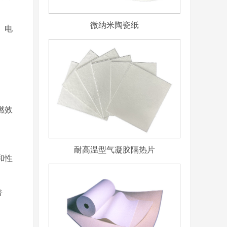
微纳米陶瓷纸
、电
燃效
耐高温型气凝胶隔热片
和性
普