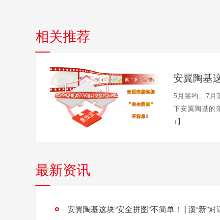
相关推荐
5月签约、7月
下安翼陶基的落
+】
最新资讯
安翼陶基这块“安全拼图”不简单！ | 溪“新”对