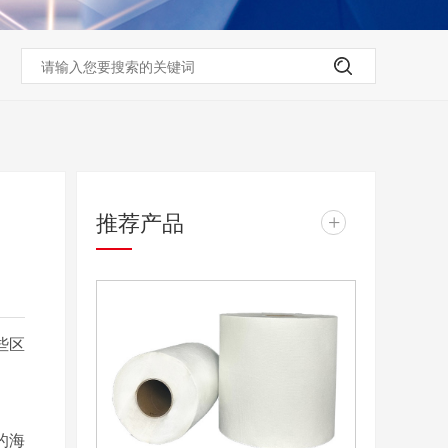
推荐产品
+
些区
的海