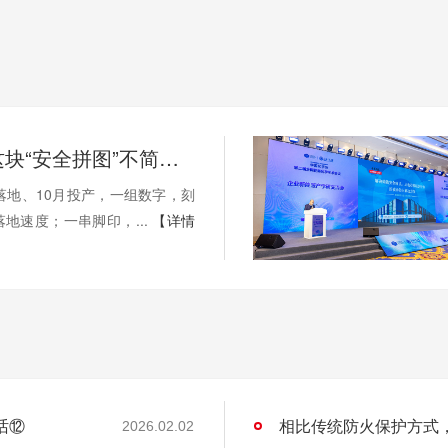
安翼陶基这块“安全拼图”不简单！ | 溪“新”对话⑫
落地、10月投产，一组数字，刻
地速度；一串脚印，...
【详情
话⑫
相比传统防火保护方式
2026.02.02