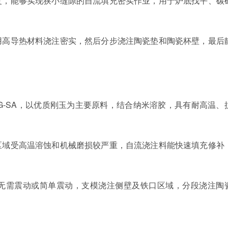
复，能够实现狭小缝隙的自流填充密实作业，用于炉底找平、碳
用高导热材料浇注密实，然后分步浇注陶瓷垫和陶瓷杯壁，最后
G-SA
，以优质刚玉为主要原料，结合纳米溶胶，具有耐高温、
区域受高温溶蚀和机械磨损较严重，自流浇注料能快速填充修补
无需震动或简单震动，支模浇注侧壁及铁口区域，分段浇注陶