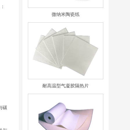
骤：
微纳米陶瓷纸
耐高温型气凝胶隔热片
与碳