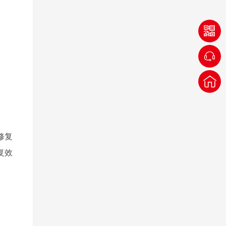
修复
复效