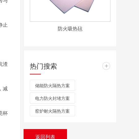
砖与
静止
防火吸热毡
抗渣
热门搜索
+
储能防火隔热方案
，减
电力防火封堵方案
窑炉耐火隔热方案
瓷杯
返回列表