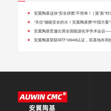
安翼陶基这块“安全拼图”不简单！ | 溪“新”对