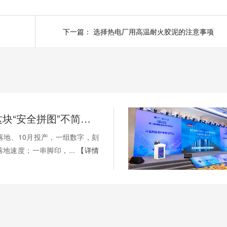
下一篇：
选择热电厂用高温耐火胶泥的注意事项
安翼陶基这块“安全拼图”不简单！ | 溪“新”对话⑫
落地、10月投产，一组数字，刻
地速度；一串脚印，...
【详情