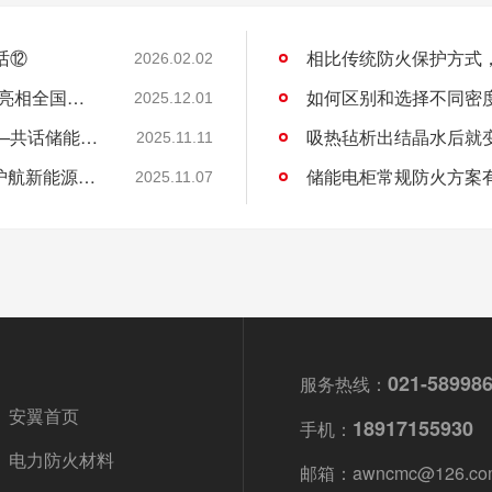
话⑫
相比传统防火保护方式
2026.02.02
“关住”储能安全的火！安翼陶基携“中国方案”亮相全国能源化学大会
如何区别和选择不同密
2025.12.01
安翼陶基受邀出席全国能源化学学术会议——共话储能安全新方案
吸热毡析出结晶水后就
2025.11.11
安翼陶基荣获IATF16949认证，双基地布局护航新能源汽车安全
储能电柜常规防火方案
2025.11.07
021-58998
服务热线：
安翼首页
18917155930
手机：
电力防火材料
邮箱：awncmc@126.co