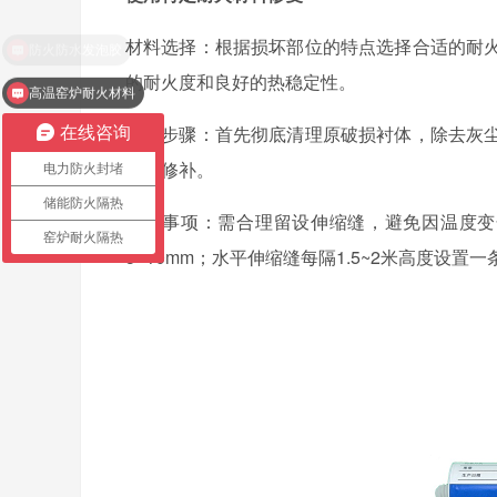
材料选择：根据损坏部位的特点选择合适的耐
的耐火度和良好的热稳定性。
高温窑炉耐火材料
修复步骤：首先彻底清理原破损衬体，除去灰
在线咨询
涂抹修补。
电力防火封堵
储能防火隔热
注意事项：需合理留设伸缩缝，避免因温度变
窑炉耐火隔热
5~10mm
；水平伸缩缝每隔
1.5~2
米高度设置一