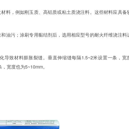
火材料，例如刚玉质、高铝质或粘土质浇注料。这些材料应具备
尘和油污；涂刷专用黏结剂后，选用相应型号的耐火纤维浇注料
化导致材料膨胀裂缝。垂直伸缩缝每隔
1.5~2
米设置一条，宽
条，宽度也为
5~10mm
。