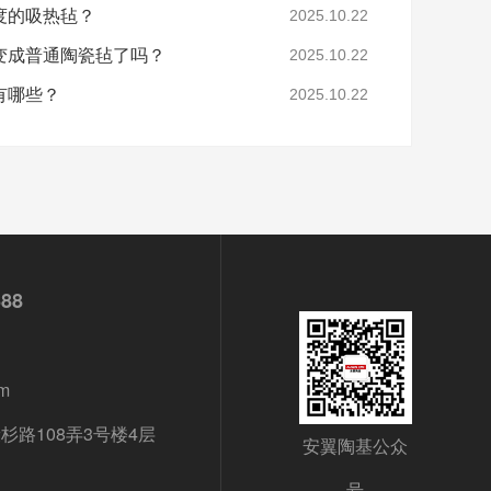
度的吸热毡？
2025.10.22
变成普通陶瓷毡了吗？
2025.10.22
有哪些？
2025.10.22
688
m
路108弄3号楼4层
安翼陶基公众
号