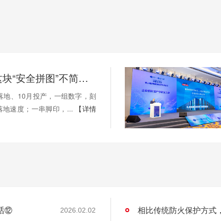
安翼陶基这块“安全拼图”不简单！ | 溪“新”对话⑫
落地、10月投产，一组数字，刻
地速度；一串脚印，...
【详情
话⑫
相比传统防火保护方式
2026.02.02