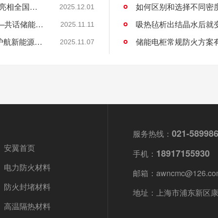
“关住”储能安全的火！安翼陶基携“中国方案”亮相全国能源化学大会
如何区别和选择不同密
2025.12.01
安翼陶基受邀出席全国能源化学学术会议——共话储能安全新方案
吸热毡析出结晶水后就
2025.11.11
安翼陶基荣获IATF16949认证，双基地布局护航新能源汽车安全
储能电柜常规防火方案
2025.11.07
021-58998
服务热线：
安翼首页
18917155930
手机：
电力防火材料
邮箱：awncmc@126.co
防火封堵材料
地址：上海市浦东新区康杉
高温隔热材料