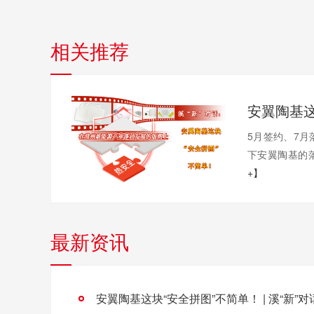
相关推荐
5月签约、7月
下安翼陶基的落
+】
最新资讯
安翼陶基这块“安全拼图”不简单！ | 溪“新”对