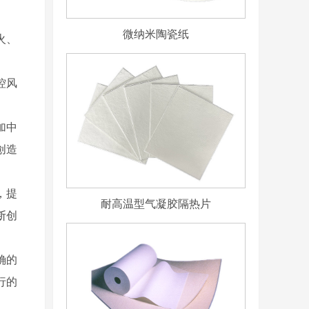
微纳米陶瓷纸
火、
控风
加中
创造
，提
耐高温型气凝胶隔热片
断创
确的
行的