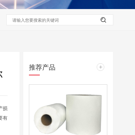
推荐产品
+
你
产损
要有