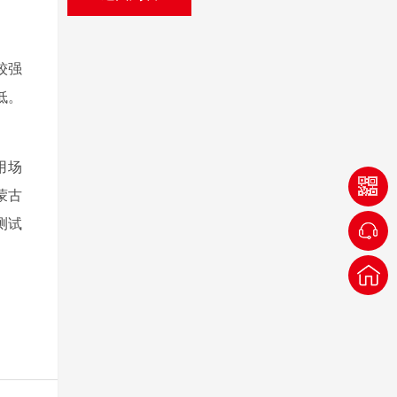
较强
低。
用场
蒙古
测试