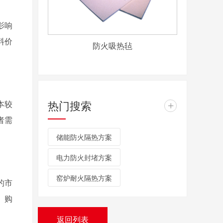
影响
料价
防火吸热毡
热门搜索
本较
+
者需
储能防火隔热方案
电力防火封堵方案
窑炉耐火隔热方案
的市
。购
返回列表