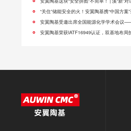
安翼陶基这块“安全拼图”不简单！ | 溪“新”对