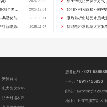
话⑫
相比传统防火保护方式
2026.02.02
“关住”储能安全的火！安翼陶基携“中国方案”亮相全国能源化学大会
如何区别和选择不同密
2025.12.01
安翼陶基受邀出席全国能源化学学术会议——共话储能安全新方案
吸热毡析出结晶水后就
2025.11.11
安翼陶基荣获IATF16949认证，双基地布局护航新能源汽车安全
储能电柜常规防火方案
2025.11.07
021-58998
服务热线：
安翼首页
18917155930
手机：
电力防火材料
邮箱：awncmc@126.co
防火封堵材料
地址：上海市浦东新区康杉