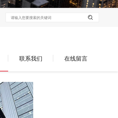
联系我们
在线留言