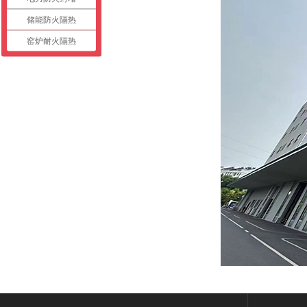
储能防火隔热
窑炉耐火隔热