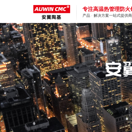
专注高温热管理防火
产品 · 解决方案一站式提供