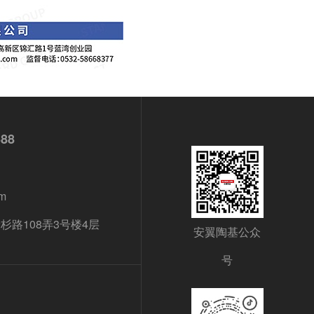
688
m
路108弄3号楼4层
安翼陶基公众
号