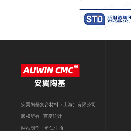
安翼陶基复合材料（上海）有限公司
版权所有 百度统计
网站制作：单仁牛商