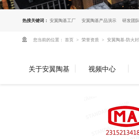
热搜关键词：
安翼陶基工厂
安翼陶基产品演示
研发团
您当前的位置：
首页
荣誉资质
安翼陶基-防火
>
>
关于安翼陶基
视频中心