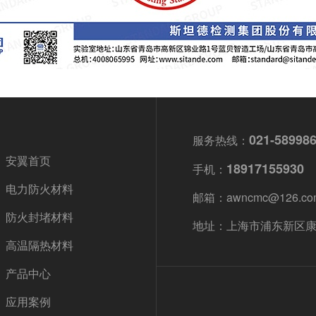
021-58998
服务热线：
安翼首页
18917155930
手机：
电力防火材料
邮箱：awncmc@126.co
防火封堵材料
地址：上海市浦东新区康杉
高温隔热材料
产品中心
应用案例