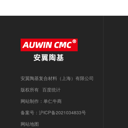
安翼陶基复合材料（上海）有限公司
版权所有 百度统计
网站制作：单仁牛商
备案号：
沪ICP备2021034833号
网站地图