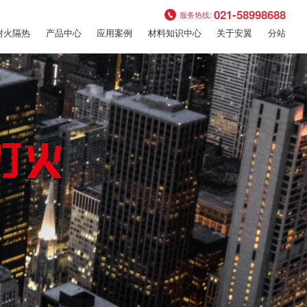
021-58998688
服务热线:
耐火隔热
产品中心
应用案例
材料知识中心
关于安翼
分站