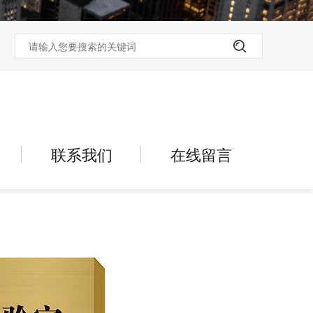
联系我们
在线留言