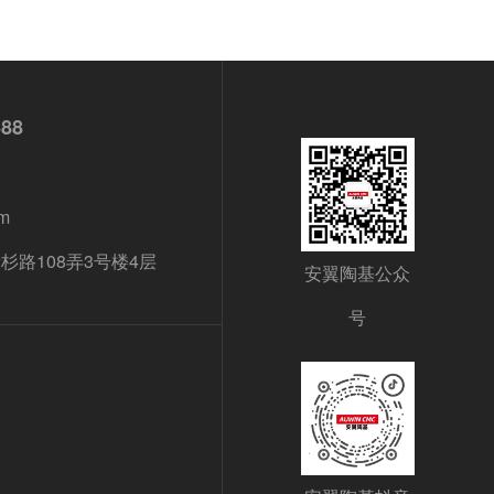
688
m
路108弄3号楼4层
安翼陶基公众
号