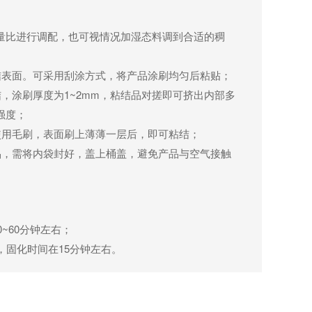
5的重量比进行调配，也可视情况加湿态料调到合适的稠
粘结表面。可采用刮涂方式，将产品涂刷均匀后粘贴；
结，涂刷厚度为1~2mm，粘结品对搓即可挤出内部多
强度；
可使用毛刷，表面刷上薄薄一层后，即可粘结；
产品，需将内袋封好，盖上桶盖，避免产品与空气接触
0~60分钟左右；
境下，固化时间在15分钟左右。