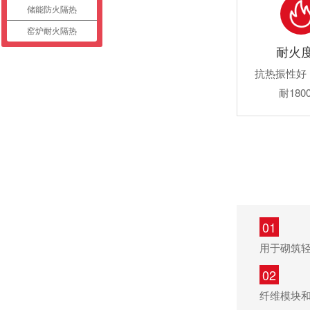
储能防火隔热
窑炉耐火隔热
耐火
抗热振性好
耐180
01
用于砌筑
02
纤维模块