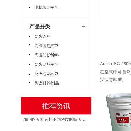
电机隔热材料
产品分类
防火材料是否真的可靠？来安翼实验室，眼见为实
防火涂料
高温隔热材料
安翼陶基这块“安全拼图”不简单！ | 溪“新”对话⑫
高温防护涂料
“关住”储能安全的火！安翼陶基携“中国方案”亮相全国能源化学大会
Aufrax S
防火封堵材料
在空气中可自然
安翼陶基受邀出席全国能源化学学术会议——共话储能安全新方案
防火包裹材料
况调节稠度。
陶瓷纤维制品
安翼陶基荣获IATF16949认证，双基地布局护航新能源汽车安全
相比传统防火保护方式，为什么吸热毡备受追捧？
推荐资讯
如何区别和选择不同密度的吸热毡？
吸热毡析出结晶水后就变成普通陶瓷毡了吗？