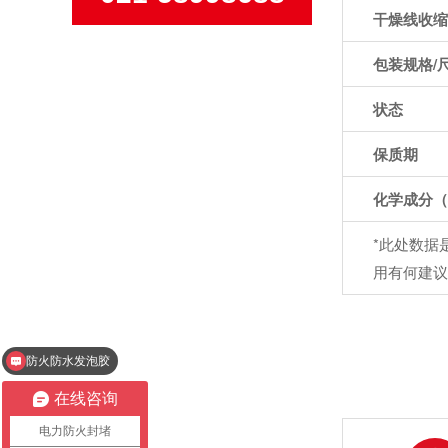
干燥线收缩
包装规格/尺
状态
保质期
化学成分（不
*此处数据
用有何建议
高温窑炉耐火材料
在线咨询
电力防火封堵