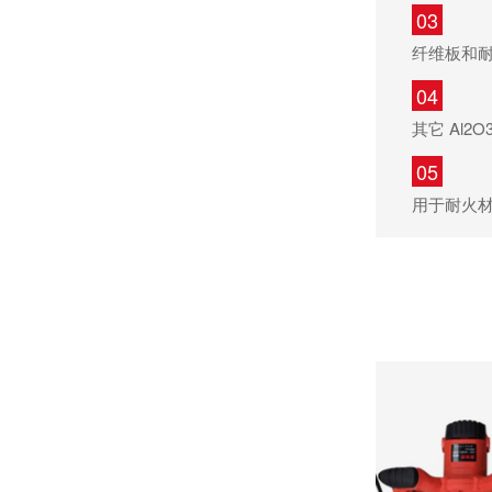
03
纤维板和耐
04
其它 Al2
05
用于耐火