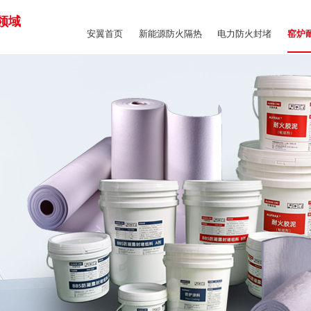
领域
安翼首页
新能源防火隔热
电力防火封堵
窑炉
商