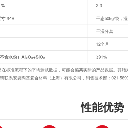
 %
2-3
寸 Φ*H
干态50kg/袋，湿
干湿分离
12个月
含水份）Al₂O₃+SiO₂
≥91%
是在标准流程下的平均测试数据，可能会偏离实际的产品数据。其结
请联系安翼陶基复合材料（上海）有限公司，销售技术部：021-58998
性能优势