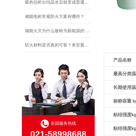
储能电柜常规防火方案有哪些？
储能火灾为什么被称为新能源的‘最难题’？
防火材料是否真的可靠？来安翼实验室，眼见为实
安翼陶基这块“安全拼图”不简单！ | 溪“新”对话⑫
产品名称
“关住”储能安全的火！安翼陶基携“中国方案”亮相全国能源化学大会
最高分类温
安翼陶基受邀出席全国能源化学学术会议——共话储能安全新方案
长期使用温
安翼陶基荣获IATF16949认证，双基地布局护航新能源汽车安全
标称容重 kg
相比传统防火保护方式，为什么吸热毡备受追捧？
粘结强度kg
全国服务热线
粘结强度kg
021-58998688