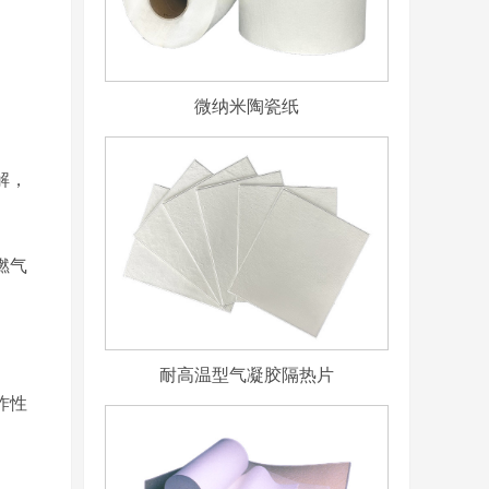
微纳米陶瓷纸
解，
燃气
耐高温型气凝胶隔热片
炸性