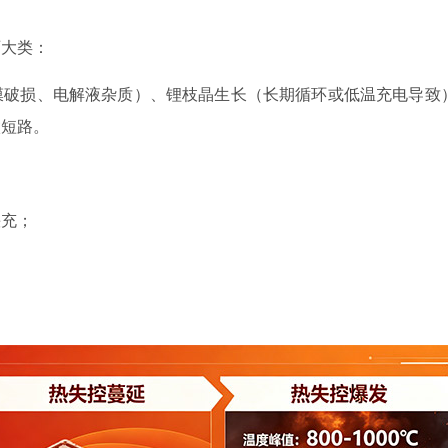
两大类：
膜破损、电解液杂质）、锂枝晶生长（长期循环或低温充电导致
微短路。
快充；
；