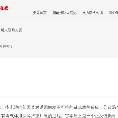
领域
安翼首页
新能源防火隔热
电力防火封堵
窑炉
商
炉耐火隔热方案
热失控？
式，指电池内部因某种诱因触发不可控的链式放热反应，导致温
、有毒气体泄漏等严重后果的过程。它本质上是一个正反馈循环