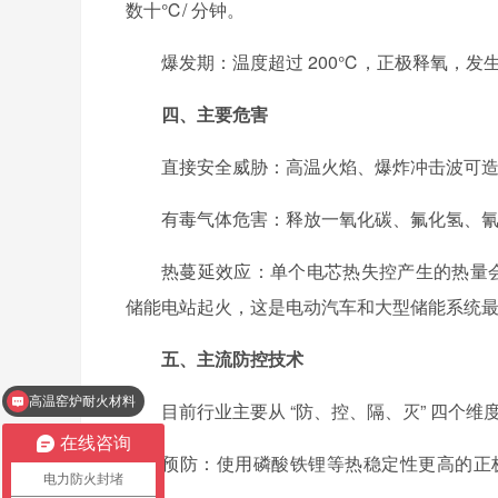
数十℃/ 分钟。
爆发期：温度超过 200℃，正极释氧，发
四、主要危害
直接安全威胁：高温火焰、爆炸冲击波可
有毒气体危害：释放一氧化碳、氟化氢、
热蔓延效应：单个电芯热失控产生的热量会
储能电站起火，这是电动汽车和大型储能系统
五、主流防控技术
高温窑炉耐火材料
电缆防火涂料
目前行业主要从 “防、控、隔、灭” 四个
在线咨询
预防：使用磷酸铁锂等热稳定性更高的正
电力防火封堵